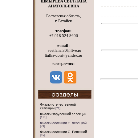
ШМЫРЕВА СВЕТЛАНА
АНАТОЛЬЕВНА
Ростовская область,
г. Батайск
телефон:
+7 918 524 8606
e-mail:
svetlana.30@live.ru
fialka-don@yandex.ru
в соц. сетях:
Фиалки отечественной
селекции
[71]
Фиалки зарубежной селекции
[112]
Фиалки селекции Е. Лебецкой
[29]
Фиалки селекции С. Репкиной
[85]