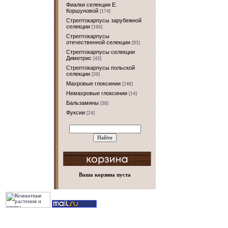
Фиалки селекции Е.
Коршуновой
[174]
Стрептокарпусы зарубежной
селекции
[100]
Стрептокарпусы
отечественной селекции
[93]
Стрептокарпусы селекции
Диметрис
[43]
Стрептокарпусы польской
селекции
[20]
Махровые глоксинии
[246]
Немахровые глоксинии
[14]
Бальзамины
[38]
Фуксии
[24]
Ваша корзина пуста