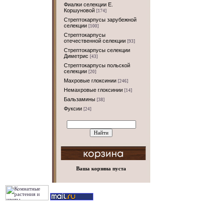
Фиалки селекции Е.
Коршуновой
[174]
Стрептокарпусы зарубежной
селекции
[100]
Стрептокарпусы
отечественной селекции
[93]
Стрептокарпусы селекции
Диметрис
[43]
Стрептокарпусы польской
селекции
[20]
Махровые глоксинии
[246]
Немахровые глоксинии
[14]
Бальзамины
[38]
Фуксии
[24]
Ваша корзина пуста