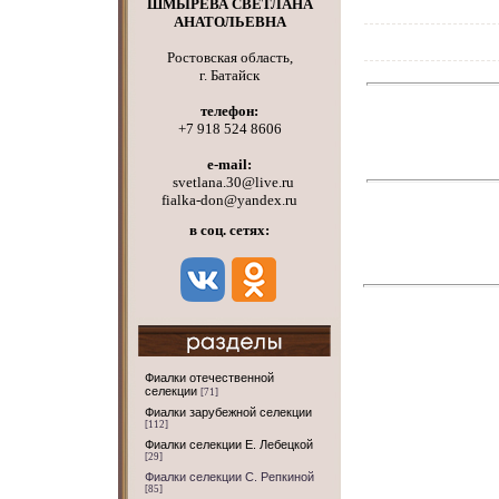
ШМЫРЕВА СВЕТЛАНА
АНАТОЛЬЕВНА
Ростовская область,
г. Батайск
телефон:
+7 918 524 8606
e-mail:
svetlana.30@live.ru
fialka-don@yandex.ru
в соц. сетях:
Фиалки отечественной
селекции
[71]
Фиалки зарубежной селекции
[112]
Фиалки селекции Е. Лебецкой
[29]
Фиалки селекции С. Репкиной
[85]