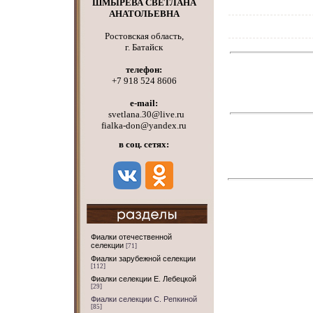
ШМЫРЕВА СВЕТЛАНА
АНАТОЛЬЕВНА
Ростовская область,
г. Батайск
телефон:
+7 918 524 8606
e-mail:
svetlana.30@live.ru
fialka-don@yandex.ru
в соц. сетях:
Фиалки отечественной
селекции
[71]
Фиалки зарубежной селекции
[112]
Фиалки селекции Е. Лебецкой
[29]
Фиалки селекции С. Репкиной
[85]