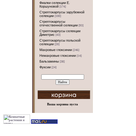
Фиалки селекции Е.
Коршуновой
[174]
Стрептокарпусы зарубежной
селекции
[100]
Стрептокарпусы
отечественной селекции
[93]
Стрептокарпусы селекции
Диметрис
[43]
Стрептокарпусы польской
селекции
[20]
Махровые глоксинии
[246]
Немахровые глоксинии
[14]
Бальзамины
[38]
Фуксии
[24]
Ваша корзина пуста