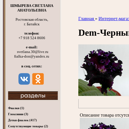
ШМЫРЕВА СВЕТЛАНА
АНАТОЛЬЕВНА
Главная
»
Интернет-мага
Ростовская область,
г. Батайск
Dem-Черный
телефон:
+7 918 524 8606
e-mail:
svetlana.30@live.ru
fialka-don@yandex.ru
в соц. сетях:
Фиалки
(1)
Глоксинии
(3)
Описание товара отсутс
Детки фиалок
(417)
Cопутствующие товары
(2)