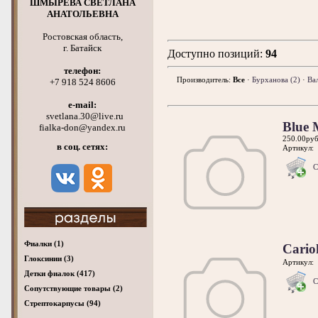
ШМЫРЕВА СВЕТЛАНА
АНАТОЛЬЕВНА
Ростовская область,
г. Батайск
Доступно
позиций
:
94
телефон:
Производитель:
Все
·
Бурханова
(2)
·
Ва
+7 918 524 8606
e-mail:
svetlana.30@live.ru
Blue 
fialka-don@yandex.ru
250.00руб
в соц. сетях:
Артикул:
С
Фиалки
(1)
Cario
Глоксинии
(3)
Артикул:
Детки фиалок
(417)
С
Cопутствующие товары
(2)
Стрептокарпусы
(94)