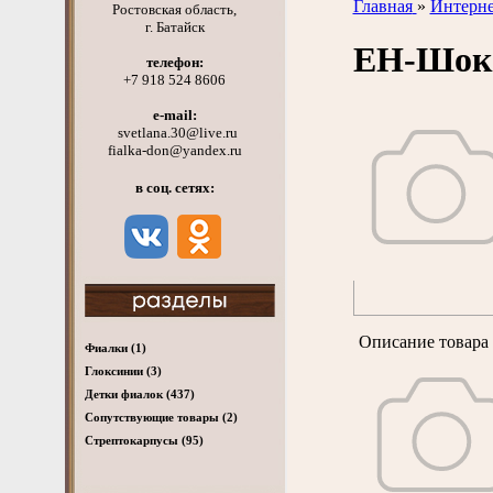
Главная
»
Интерне
Ростовская область,
г. Батайск
ЕН-Шок
телефон:
+7 918 524 8606
e-mail:
svetlana.30@live.ru
fialka-don@yandex.ru
в соц. сетях:
Описание товара 
Фиалки
(1)
Глоксинии
(3)
Детки фиалок
(437)
Cопутствующие товары
(2)
Стрептокарпусы
(95)