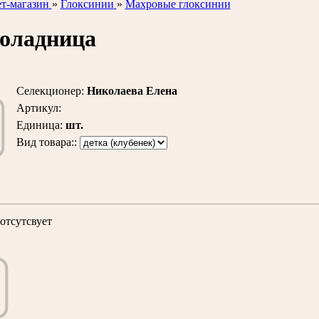
т-магазин
»
Глоксинии
»
Махровые глоксинии
оладница
Селекционер
:
Николаева Елена
Артикул
:
Единица
:
шт.
Вид товара::
отсутсвует