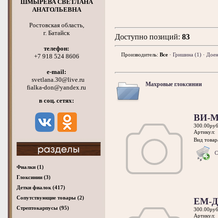
ШМЫРЕВА СВЕТЛАНА
АНАТОЛЬЕВНА
Ростовская область,
г. Батайск
Доступно
позиций
:
83
телефон:
Производитель:
Все
·
Гришина
(1)
·
Дое
+7 918 524 8606
e-mail:
svetlana.30@live.ru
Махровые глоксинии
fialka-don@yandex.ru
в соц. сетях:
ВИ-М
300.00руб
Артикул:
Вид товара
С
Фиалки
(1)
Глоксинии
(3)
Детки фиалок
(417)
Cопутствующие товары
(2)
ЕМ-Д
Стрептокарпусы
(95)
300.00руб
Артикул: