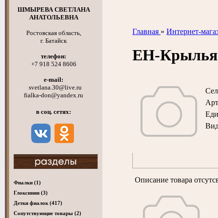
ШМЫРЕВА СВЕТЛАНА
АНАТОЛЬЕВНА
Главная
»
Интернет-мага
Ростовская область,
г. Батайск
ЕН-Крылья
телефон:
+7 918 524 8606
e-mail:
svetlana.30@live.ru
Сел
fialka-don@yandex.ru
Арт
в соц. сетях:
Ед
Вид
Описание товара отсутс
Фиалки
(1)
Глоксинии
(3)
Детки фиалок
(417)
Cопутствующие товары
(2)