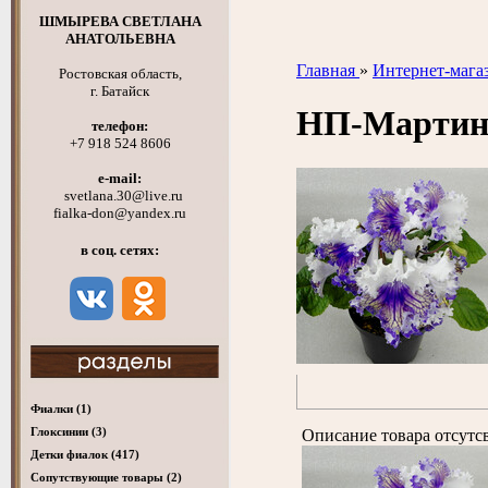
ШМЫРЕВА СВЕТЛАНА
АНАТОЛЬЕВНА
Главная
»
Интернет-мага
Ростовская область,
г. Батайск
НП-Марти
телефон:
+7 918 524 8606
e-mail:
svetlana.30@live.ru
fialka-don@yandex.ru
в соц. сетях:
Фиалки
(1)
Глоксинии
(3)
Описание товара отсутс
Детки фиалок
(417)
Cопутствующие товары
(2)