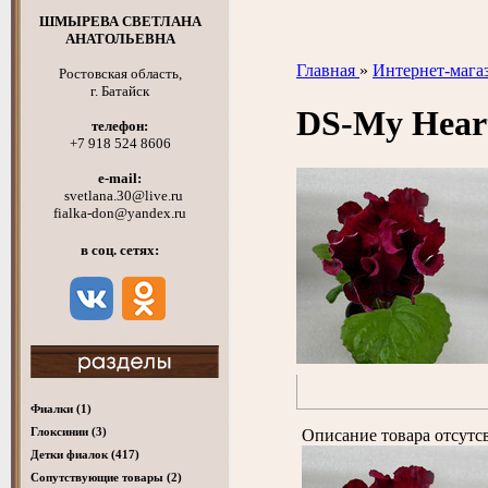
ШМЫРЕВА СВЕТЛАНА
АНАТОЛЬЕВНА
Главная
»
Интернет-мага
Ростовская область,
г. Батайск
DS-My Hear
телефон:
+7 918 524 8606
e-mail:
svetlana.30@live.ru
fialka-don@yandex.ru
в соц. сетях:
Фиалки
(1)
Глоксинии
(3)
Описание товара отсутс
Детки фиалок
(417)
Cопутствующие товары
(2)