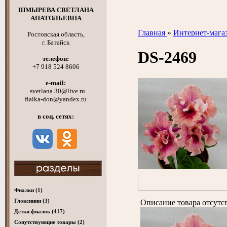
ШМЫРЕВА СВЕТЛАНА
АНАТОЛЬЕВНА
Главная
»
Интернет-мага
Ростовская область,
г. Батайск
DS-2469
телефон:
+7 918 524 8606
e-mail:
svetlana.30@live.ru
fialka-don@yandex.ru
в соц. сетях:
Фиалки
(1)
Глоксинии
(3)
Описание товара отсутс
Детки фиалок
(417)
Cопутствующие товары
(2)