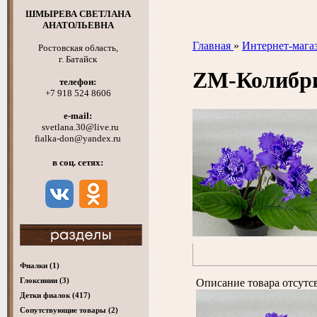
ШМЫРЕВА СВЕТЛАНА
АНАТОЛЬЕВНА
Главная
»
Интернет-мага
Ростовская область,
г. Батайск
ZM-Колибр
телефон:
+7 918 524 8606
e-mail:
svetlana.30@live.ru
fialka-don@yandex.ru
в соц. сетях:
Фиалки
(1)
Глоксинии
(3)
Описание товара отсутс
Детки фиалок
(417)
Cопутствующие товары
(2)