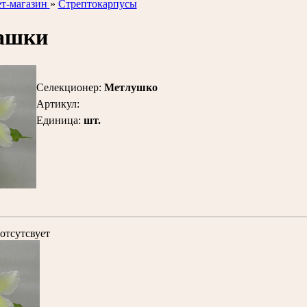
т-магазин
»
Стрептокарпусы
ашки
Селекционер
:
Метлушко
Артикул
:
Единица
:
шт.
отсутсвует