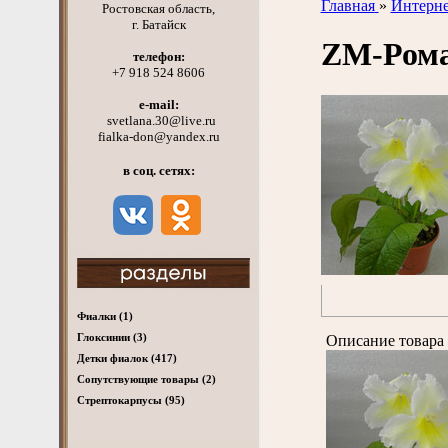
Главная
»
Интерне
Ростовская область,
г. Батайск
ZM-Ром
телефон:
+7 918 524 8606
e-mail:
svetlana.30@live.ru
fialka-don@yandex.ru
в соц. сетях:
Фиалки
(1)
Глоксинии
(3)
Описание товара 
Детки фиалок
(417)
Cопутствующие товары
(2)
Стрептокарпусы
(95)