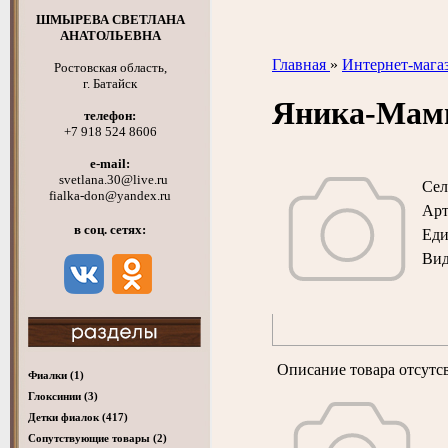
ШМЫРЕВА СВЕТЛАНА
АНАТОЛЬЕВНА
Главная
»
Интернет-мага
Ростовская область,
г. Батайск
Яника-Мам
телефон:
+7 918 524 8606
e-mail:
svetlana.30@live.ru
Сел
fialka-don@yandex.ru
Арт
в соц. сетях:
Ед
Вид
Описание товара отсутс
Фиалки
(1)
Глоксинии
(3)
Детки фиалок
(417)
Cопутствующие товары
(2)