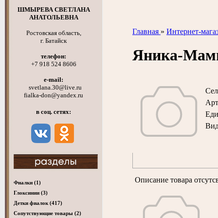
ШМЫРЕВА СВЕТЛАНА
АНАТОЛЬЕВНА
Главная
»
Интернет-мага
Ростовская область,
г. Батайск
Яника-Мам
телефон:
+7 918 524 8606
e-mail:
svetlana.30@live.ru
Сел
fialka-don@yandex.ru
Арт
в соц. сетях:
Ед
Вид
Описание товара отсутс
Фиалки
(1)
Глоксинии
(3)
Детки фиалок
(417)
Cопутствующие товары
(2)