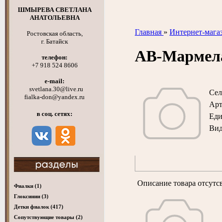
ШМЫРЕВА СВЕТЛАНА
АНАТОЛЬЕВНА
Главная
»
Интернет-мага
Ростовская область,
г. Батайск
АВ-Мармел
телефон:
+7 918 524 8606
e-mail:
svetlana.30@live.ru
Сел
fialka-don@yandex.ru
Арт
в соц. сетях:
Ед
Вид
Описание товара отсутс
Фиалки
(1)
Глоксинии
(3)
Детки фиалок
(417)
Cопутствующие товары
(2)