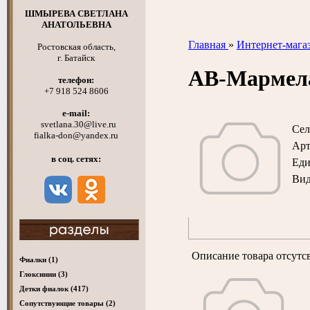
ШМЫРЕВА СВЕТЛАНА
АНАТОЛЬЕВНА
Главная
»
Интернет-мага
Ростовская область,
г. Батайск
АВ-Мармел
телефон:
+7 918 524 8606
e-mail:
svetlana.30@live.ru
Сел
fialka-don@yandex.ru
Арт
в соц. сетях:
Ед
Вид
Описание товара отсутс
Фиалки
(1)
Глоксинии
(3)
Детки фиалок
(417)
Cопутствующие товары
(2)