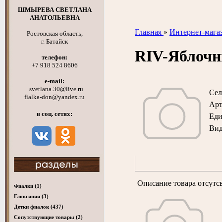
ШМЫРЕВА СВЕТЛАНА
АНАТОЛЬЕВНА
Главная
»
Интернет-мага
Ростовская область,
г. Батайск
RIV-Яблоч
телефон:
+7 918 524 8606
e-mail:
svetlana.30@live.ru
Сел
fialka-don@yandex.ru
Арт
в соц. сетях:
Ед
Вид
Описание товара отсутс
Фиалки
(1)
Глоксинии
(3)
Детки фиалок
(437)
Cопутствующие товары
(2)