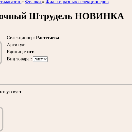
т-магазин
»
Фиалки
»
Фиалки разных селекционеров
лочный Штрудель НОВИНКА
Селекционер
:
Растегаева
Артикул
:
Единица
:
шт.
Вид товара::
отсутсвует