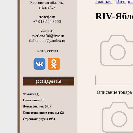
Главная
»
Интерне
Ростовская область,
г. Батайск
RIV-Яб
телефон:
+7 918 524 8606
e-mail:
svetlana.30@live.ru
fialka-don@yandex.ru
в соц. сетях:
Описание товара 
Фиалки
(1)
Глоксинии
(3)
Детки фиалок
(437)
Cопутствующие товары
(2)
Стрептокарпусы
(95)