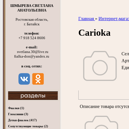
ШМЫРЕВА СВЕТЛАНА
АНАТОЛЬЕВНА
Главная
»
Интернет-мага
Ростовская область,
г. Батайск
Carioka
телефон:
+7 918 524 8606
e-mail:
svetlana.30@live.ru
Сел
fialka-don@yandex.ru
Арт
в соц. сетях:
Ед
Описание товара отсутс
Фиалки
(1)
Глоксинии
(3)
Детки фиалок
(417)
Cопутствующие товары
(2)