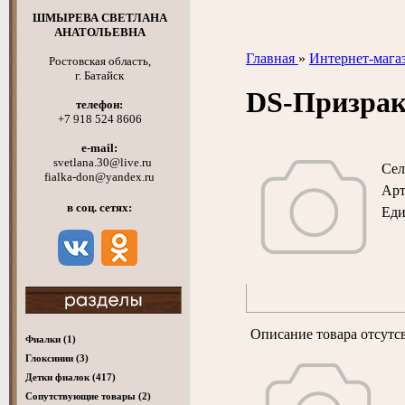
ШМЫРЕВА СВЕТЛАНА
АНАТОЛЬЕВНА
Главная
»
Интернет-мага
Ростовская область,
г. Батайск
DS-Призра
телефон:
+7 918 524 8606
e-mail:
svetlana.30@live.ru
Сел
fialka-don@yandex.ru
Арт
в соц. сетях:
Ед
Описание товара отсутс
Фиалки
(1)
Глоксинии
(3)
Детки фиалок
(417)
Cопутствующие товары
(2)