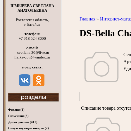
ШМЫРЕВА СВЕТЛАНА
АНАТОЛЬЕВНА
Главная
»
Интернет-мага
Ростовская область,
г. Батайск
DS-Bella Ch
телефон:
+7 918 524 8606
e-mail:
svetlana.30@live.ru
Сел
fialka-don@yandex.ru
Арт
в соц. сетях:
Ед
Описание товара отсутс
Фиалки
(1)
Глоксинии
(3)
Детки фиалок
(417)
Cопутствующие товары
(2)