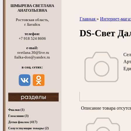
ШМЫРЕВА СВЕТЛАНА
АНАТОЛЬЕВНА
Главная
»
Интернет-мага
Ростовская область,
г. Батайск
DS-Свет Да
телефон:
+7 918 524 8606
e-mail:
svetlana.30@live.ru
Сел
fialka-don@yandex.ru
Арт
в соц. сетях:
Ед
Описание товара отсутс
Фиалки
(1)
Глоксинии
(3)
Детки фиалок
(417)
Cопутствующие товары
(2)